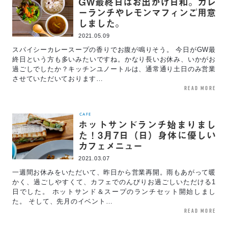
GW最終日はお出かけ日和。カレ
ーランチやレモンマフィンご用意
しました。
2021.05.09
スパイシーカレースープの香りでお腹が鳴りそう。 今日がGW最
終日という方も多いみたいですね。かなり長いお休み、いかがお
過ごしでしたか？キッチンユノートルは、通常通り土日のみ営業
させていただいております…
read more
CAFE
ホットサンドランチ始まりまし
た！3月7日（日）身体に優しい
カフェメニュー
2021.03.07
一週間お休みをいただいて、昨日から営業再開。雨もあがって暖
かく、過ごしやすくて、カフェでのんびりお過ごしいただける1
日でした。 ホットサンド＆スープのランチセット開始しまし
た。 そして、先月のイベント…
read more