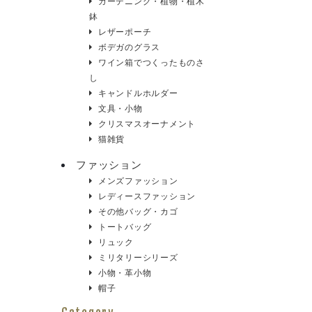
ガーデニング・植物・植木
鉢
レザーポーチ
ボデガのグラス
ワイン箱でつくったものさ
し
キャンドルホルダー
文具・小物
クリスマスオーナメント
猫雑貨
ファッション
メンズファッション
レディースファッション
その他バッグ・カゴ
トートバッグ
リュック
ミリタリーシリーズ
小物・革小物
帽子