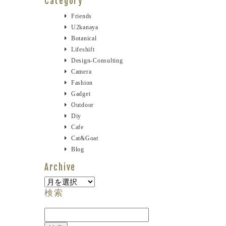
Category
Friends
U2kanaya
Botanical
Lifeshift
Design-Consulting
Camera
Fashion
Gadget
Outdoor
Diy
Cafe
Cat&goat
Blog
Archive
Archive
検索
検
索: