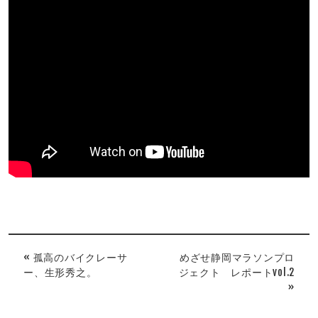
« 孤高のバイクレーサ
めざせ静岡マラソンプロ
ー、生形秀之。
ジェクト レポートvol.2
»