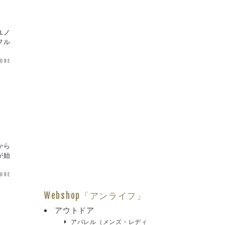
ユノ
フル
more
から
が始
more
Webshop「アンライフ」
アウトドア
アパレル（メンズ・レディ