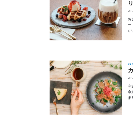
202
お
ー
が
U2
202
今
今
ま