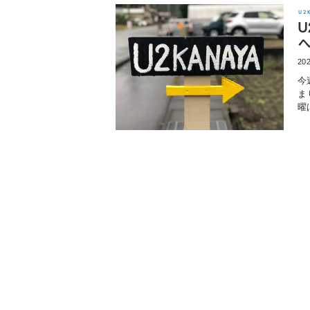
U2
U
202
今
ま
曜