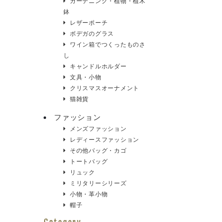
ガーデニング・植物・植木
鉢
レザーポーチ
ボデガのグラス
ワイン箱でつくったものさ
し
キャンドルホルダー
文具・小物
クリスマスオーナメント
猫雑貨
ファッション
メンズファッション
レディースファッション
その他バッグ・カゴ
トートバッグ
リュック
ミリタリーシリーズ
小物・革小物
帽子