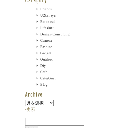
Category
Friends
U2kanaya
Botanical
Lifeshift
Design-Consulting
Camera
Fashion
Gadget
Outdoor
Diy
Cafe
Cat&goat
Blog
Archive
Archive
検索
検
索: