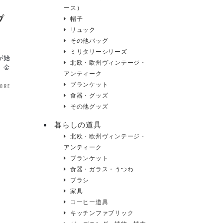
ース）
プ
帽子
リュック
その他バッグ
ミリタリーシリーズ
が始
北欧・欧州ヴィンテージ・
、金
アンティーク
ブランケット
more
食器・グッズ
その他グッズ
暮らしの道具
北欧・欧州ヴィンテージ・
アンティーク
ブランケット
食器・ガラス・うつわ
ブラシ
家具
コーヒー道具
キッチンファブリック