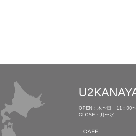
U2KANAY
OPEN：木〜日
11：00〜
CLOSE：月〜水
CAFE