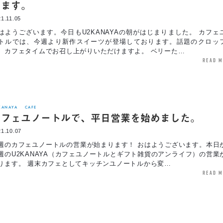
ります。
1.11.05
はようございます。今日もU2KANAYAの朝がはじまりました。 カフェ
トルでは、今週より新作スイーツが登場しております。話題のクロッ
、カフェタイムでお召し上がりいただけますよ。 ベリーた…
read 
KANAYA
CAFE
カフェユノートルで、平日営業を始めました。
1.10.07
週のカフェユノートルの営業が始まります！ おはようございます。本日
週のU2KANAYA（カフェユノートルとギフト雑貨のアンライフ）の営業
ります。 週末カフェとしてキッチンユノートルから変…
read 