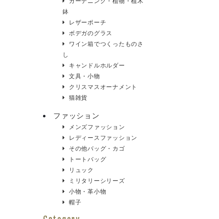
ガーデニング・植物・植木
鉢
レザーポーチ
ボデガのグラス
ワイン箱でつくったものさ
し
キャンドルホルダー
文具・小物
クリスマスオーナメント
猫雑貨
ファッション
メンズファッション
レディースファッション
その他バッグ・カゴ
トートバッグ
リュック
ミリタリーシリーズ
小物・革小物
帽子