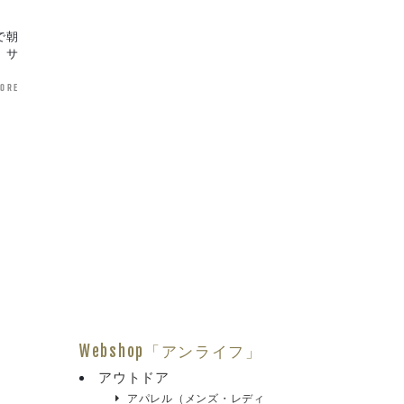
で朝
。サ
more
Webshop「アンライフ」
アウトドア
アパレル（メンズ・レディ