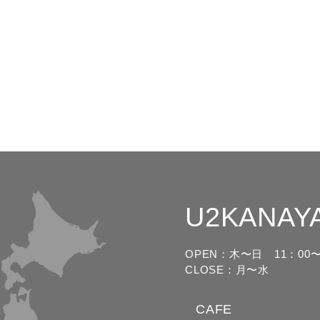
U2KANAY
OPEN：木〜日
11：00〜
CLOSE：月〜水
CAFE