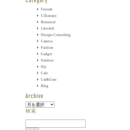
Category
Friends
U2kanaya
Botanical
Lifeshift
Design-Consulting
Camera
Fashion
Gadget
Outdoor
Diy
Cafe
Cat&goat
Blog
Archive
Archive
検索
検
索: