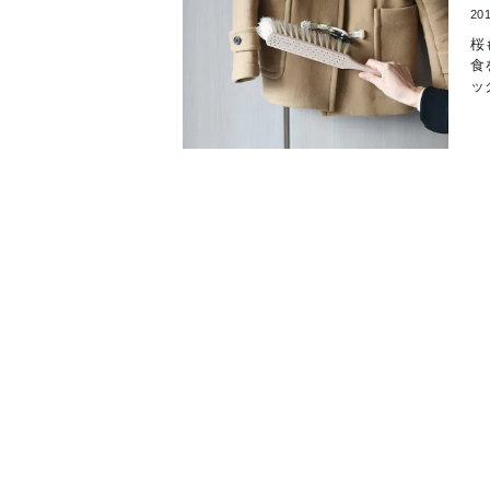
201
桜
食
ッ