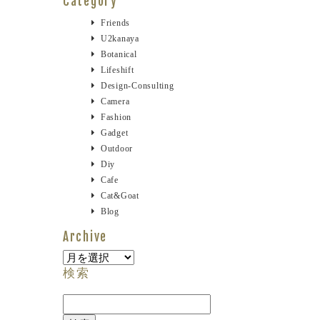
Category
Friends
U2kanaya
Botanical
Lifeshift
Design-Consulting
Camera
Fashion
Gadget
Outdoor
Diy
Cafe
Cat&goat
Blog
Archive
Archive
検索
検
索: