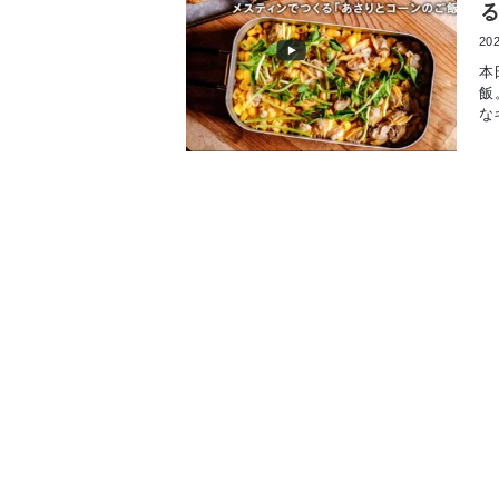
202
本
飯
な