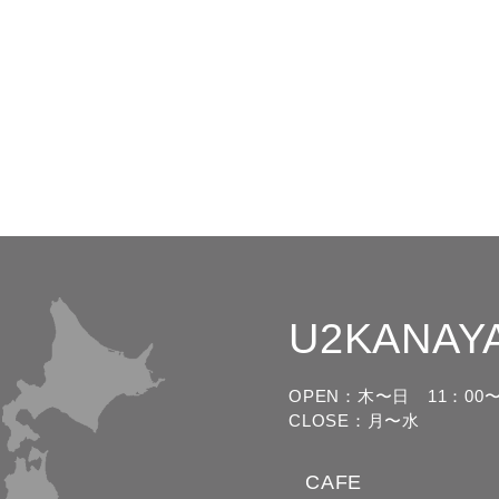
U2KANAY
OPEN：木〜日
11：00〜
CLOSE：月〜水
CAFE