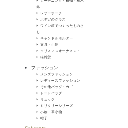
ガーデニング・植物・植木
鉢
レザーポーチ
ボデガのグラス
ワイン箱でつくったものさ
し
キャンドルホルダー
文具・小物
クリスマスオーナメント
猫雑貨
ファッション
メンズファッション
レディースファッション
その他バッグ・カゴ
トートバッグ
リュック
ミリタリーシリーズ
小物・革小物
帽子