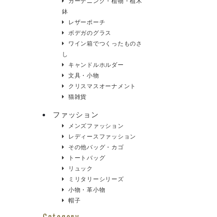
ガーデニング・植物・植木
鉢
レザーポーチ
ボデガのグラス
ワイン箱でつくったものさ
し
キャンドルホルダー
文具・小物
クリスマスオーナメント
猫雑貨
ファッション
メンズファッション
レディースファッション
その他バッグ・カゴ
トートバッグ
リュック
ミリタリーシリーズ
小物・革小物
帽子