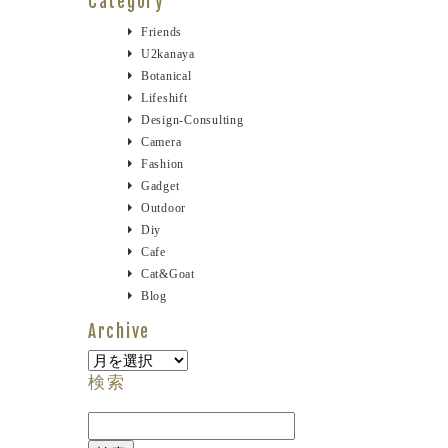
Category
Friends
U2kanaya
Botanical
Lifeshift
Design-Consulting
Camera
Fashion
Gadget
Outdoor
Diy
Cafe
Cat&goat
Blog
Archive
Archive
検索
検
索: