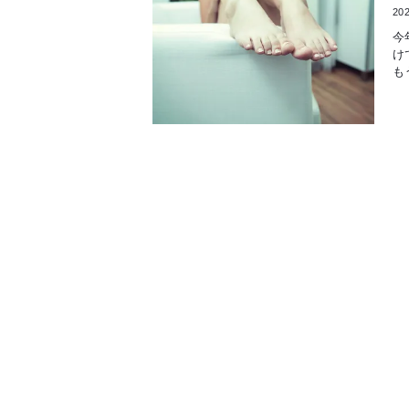
202
今
け
も