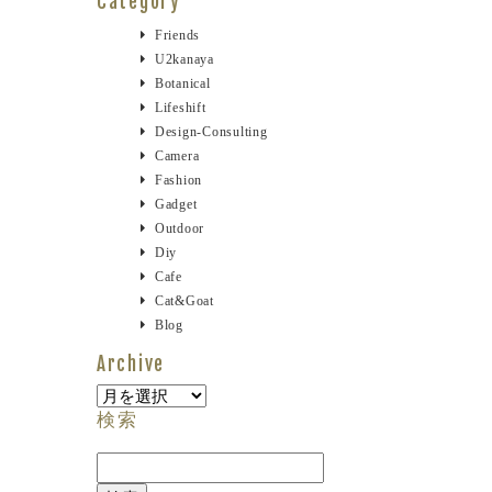
Category
Friends
U2kanaya
Botanical
Lifeshift
Design-Consulting
Camera
Fashion
Gadget
Outdoor
Diy
Cafe
Cat&goat
Blog
Archive
Archive
検索
検
索: