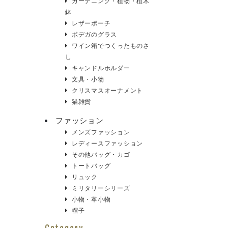
ガーデニング・植物・植木
鉢
レザーポーチ
ボデガのグラス
ワイン箱でつくったものさ
し
キャンドルホルダー
文具・小物
クリスマスオーナメント
猫雑貨
ファッション
メンズファッション
レディースファッション
その他バッグ・カゴ
トートバッグ
リュック
ミリタリーシリーズ
小物・革小物
帽子