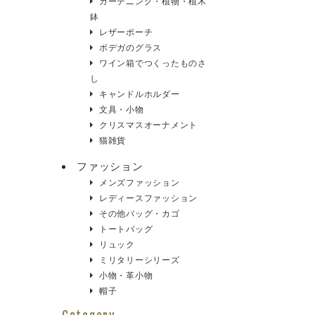
ガーデニング・植物・植木
鉢
レザーポーチ
ボデガのグラス
ワイン箱でつくったものさ
し
キャンドルホルダー
文具・小物
クリスマスオーナメント
猫雑貨
ファッション
メンズファッション
レディースファッション
その他バッグ・カゴ
トートバッグ
リュック
ミリタリーシリーズ
小物・革小物
帽子