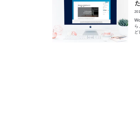
201
W
ら
ど