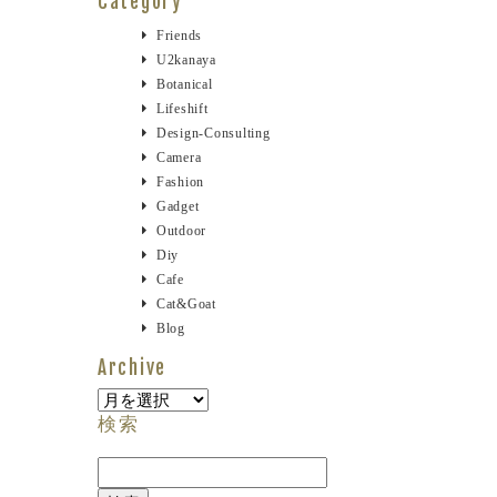
Category
Friends
U2kanaya
Botanical
Lifeshift
Design-Consulting
Camera
Fashion
Gadget
Outdoor
Diy
Cafe
Cat&goat
Blog
Archive
Archive
検索
検
索: