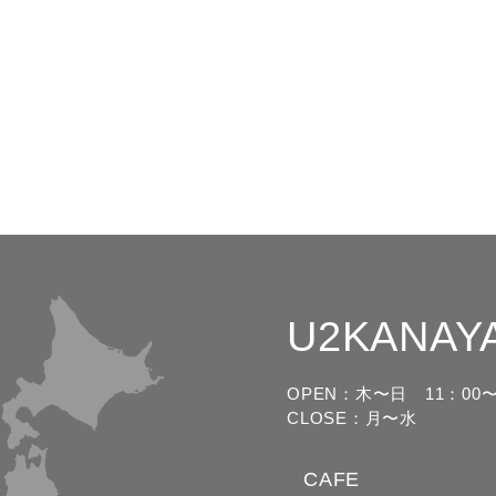
U2KANAY
OPEN：木〜日
11：00〜
CLOSE：月〜水
CAFE