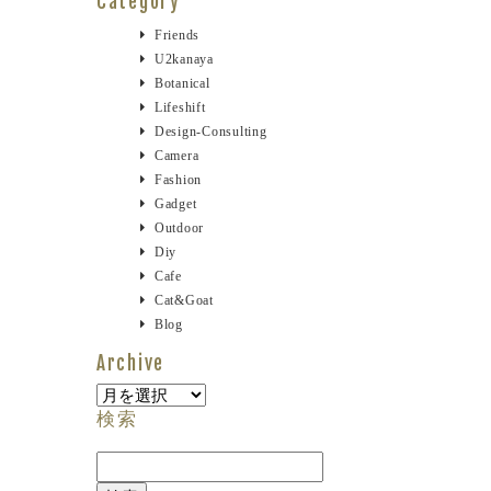
Category
Friends
U2kanaya
Botanical
Lifeshift
Design-Consulting
Camera
Fashion
Gadget
Outdoor
Diy
Cafe
Cat&goat
Blog
Archive
Archive
検索
検
索: