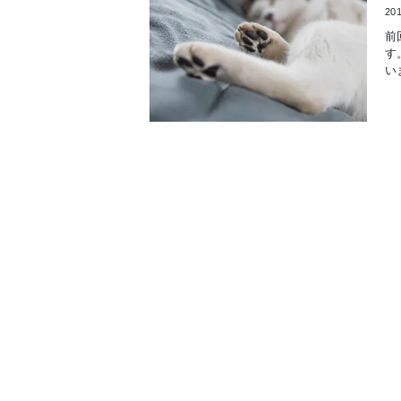
201
前
す
い