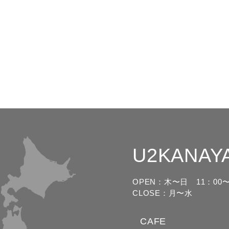
U2KANAY
OPEN：木〜日
11：00〜
CLOSE：月〜水
CAFE