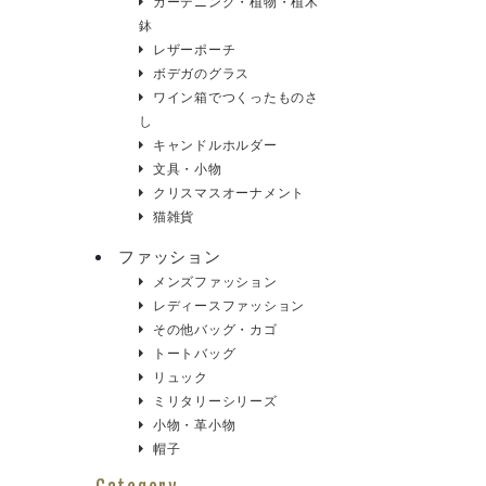
ガーデニング・植物・植木
鉢
レザーポーチ
ボデガのグラス
ワイン箱でつくったものさ
し
キャンドルホルダー
文具・小物
クリスマスオーナメント
猫雑貨
ファッション
メンズファッション
レディースファッション
その他バッグ・カゴ
トートバッグ
リュック
ミリタリーシリーズ
小物・革小物
帽子