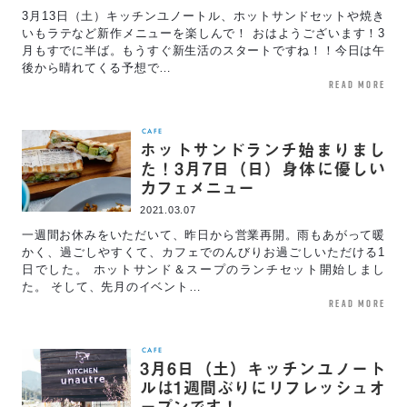
3月13日（土）キッチンユノートル、ホットサンドセットや焼き
いもラテなど新作メニューを楽しんで！ おはようございます！3
月もすでに半ば。もうすぐ新生活のスタートですね！！今日は午
後から晴れてくる予想で…
read more
CAFE
ホットサンドランチ始まりまし
た！3月7日（日）身体に優しい
カフェメニュー
2021.03.07
一週間お休みをいただいて、昨日から営業再開。雨もあがって暖
かく、過ごしやすくて、カフェでのんびりお過ごしいただける1
日でした。 ホットサンド＆スープのランチセット開始しまし
た。 そして、先月のイベント…
read more
CAFE
3月6日（土）キッチンユノート
ルは1週間ぶりにリフレッシュオ
ープンです！