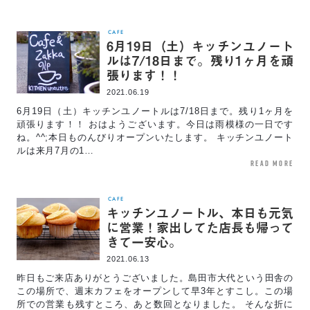
CAFE
6月19日（土）キッチンユノート
ルは7/18日まで。残り1ヶ月を頑
張ります！！
2021.06.19
6月19日（土）キッチンユノートルは7/18日まで。残り1ヶ月を
頑張ります！！ おはようございます。今日は雨模様の一日です
ね。^^;本日ものんびりオープンいたします。 キッチンユノート
ルは来月7月の1…
read more
CAFE
キッチンユノートル、本日も元気
に営業！家出してた店長も帰って
きて一安心。
2021.06.13
昨日もご来店ありがとうございました。島田市大代という田舎の
この場所で、週末カフェをオープンして早3年とすこし。この場
所での営業も残すところ、あと数回となりました。 そんな折に