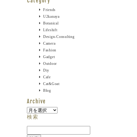
Category
Friends
U2kanaya
Botanical
Lifeshift
Design-Consulting
Camera
Fashion
Gadget
Outdoor
Diy
Cafe
Cat&goat
Blog
Archive
Archive
検索
検
索: