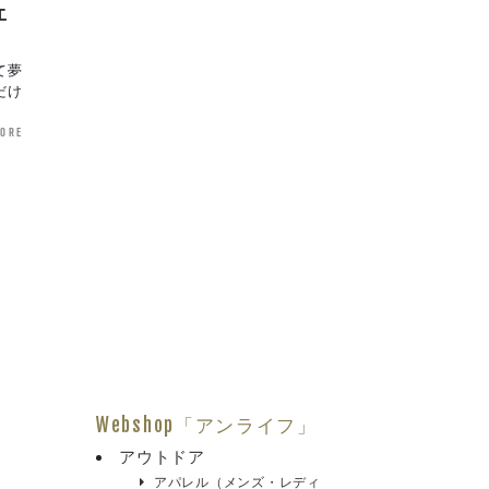
ェ
て夢
だけ
more
Webshop「アンライフ」
アウトドア
アパレル（メンズ・レディ