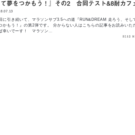
して夢をつかもう！』その2 合同テスト&8耐カフ
8.07.13
回に引き続いて、マラソンサブ3.5への道『RUN&DREAM 走ろう、そし
つかもう！』の第2弾です。 分からない人はこちらの記事をお読みいた
ば幸いでーす！ マラソン…
read 