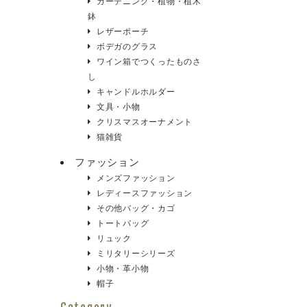
ガーデニング・植物・植木
鉢
レザーポーチ
ボデガのグラス
ワイン箱でつくったものさ
し
キャンドルホルダー
文具・小物
クリスマスオーナメント
猫雑貨
ファッション
メンズファッション
レディースファッション
その他バッグ・カゴ
トートバッグ
リュック
ミリタリーシリーズ
小物・革小物
帽子