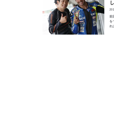
201
前
を
れ