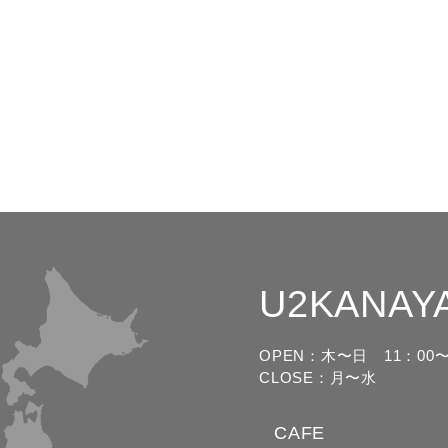
U2KANAY
OPEN：木〜日
11：00〜
CLOSE：月〜水
CAFE