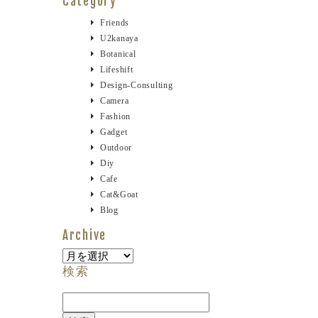
Category
Friends
U2kanaya
Botanical
Lifeshift
Design-Consulting
Camera
Fashion
Gadget
Outdoor
Diy
Cafe
Cat&goat
Blog
Archive
Archive
検索
検
索: