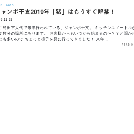
FE
BLOG
ャンボ干支2019年「猪」はもうすぐ解禁！
8.11.29
こ島田市大代で毎年行われている、ジャンボ干支。 キッチンユノートル
で数分の場所にあります。 お客様からもいつから始まるの〜？？と聞か
とも多いので ちょっと様子を見に行ってきました！ 来年…
read 