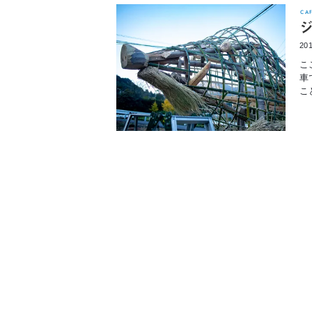
CA
ジ
201
こ
車
こ