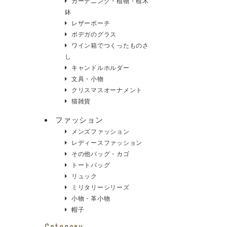
ガーデニング・植物・植木
鉢
レザーポーチ
ボデガのグラス
ワイン箱でつくったものさ
し
キャンドルホルダー
文具・小物
クリスマスオーナメント
猫雑貨
ファッション
メンズファッション
レディースファッション
その他バッグ・カゴ
トートバッグ
リュック
ミリタリーシリーズ
小物・革小物
帽子