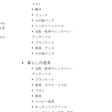
ース）
帽子
リュック
その他バッグ
から
ミリタリーシリーズ
れる
北欧・欧州ヴィンテージ・
more
アンティーク
ブランケット
食器・グッズ
その他グッズ
暮らしの道具
北欧・欧州ヴィンテージ・
アンティーク
ブランケット
食器・ガラス・うつわ
ブラシ
家具
コーヒー道具
キッチンファブリック