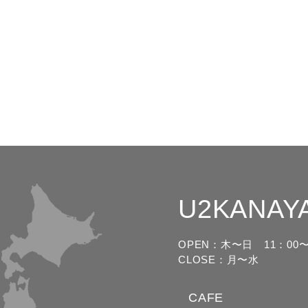
U2KANAY
OPEN：木〜日
11：00〜
CLOSE：月〜水
CAFE