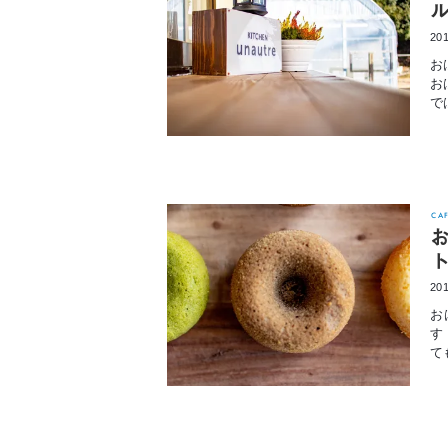
201
お
お
で
CA
201
お
す
て