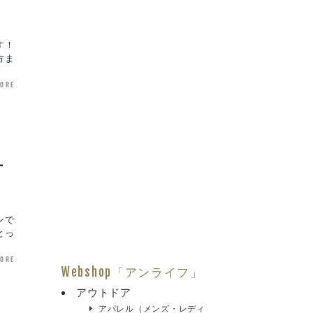
す！
方ま
more
ー
ンで
とっ
more
Webshop「アンライフ」
アウトドア
アパレル（メンズ・レディ