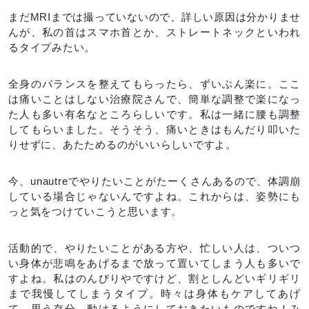
まだMRIまでは撮っていないので、詳しい原因は分かりませ
んが、私の首はスマホ首とか、ストレートネックといわれ
るタイプみたい。
全身のバランスを整えてもらったら、ずいぶん楽に。ここ
は痛いことはしない治療院さんで、簡単な調整で楽になっ
た人も多い有名なところらしいです。私は一緒に腰も調整
してもらいました。そうそう、痛いときはもんだり叩いた
りせずに、あたためるのがいいらしいですよ。
今、unautreでやりたいことがたーくさんあるので、体調崩
している場合じゃないんですよね。これからは、姿勢にも
っと気をつけていこうと思います。
活動的で、やりたいことがある方や、忙しい人は、ついつ
い身体が悲鳴をあげるまで放って置いてしまう人も多いで
すよね。私はのんびりやですけど、割としんどいギリギリ
まで我慢してしまうタイプ。時々は身体もケアしてあげ
て、思う存分、動けるようにしておきたいものですね！み