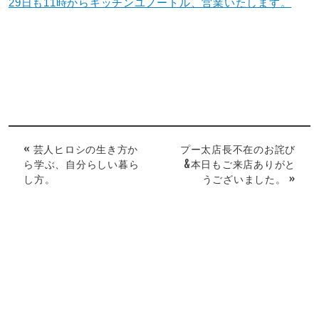
29日も11時からキッチンユノートル、営業いたします。
« 芸人ヒロシの生き方か
プー太店長不在のお詫び
ら学ぶ、自分らしい暮ら
&本日もご来店ありがと
し方。
うございました。 »