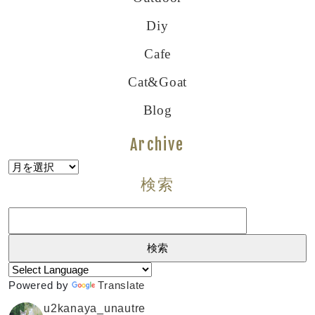
Diy
Cafe
Cat&goat
Blog
Archive
Archive
検索
検
索:
Powered by
Translate
u2kanaya_unautre