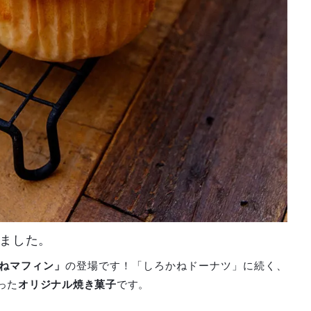
ました。
ねマフィン」
の登場です！「しろかねドーナツ」に続く、
った
オリジナル焼き菓子
です。