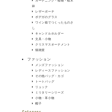
ガーデニング・植物・植木
鉢
レザーポーチ
ボデガのグラス
ワイン箱でつくったものさ
し
キャンドルホルダー
文具・小物
クリスマスオーナメント
猫雑貨
ファッション
メンズファッション
レディースファッション
その他バッグ・カゴ
トートバッグ
リュック
ミリタリーシリーズ
小物・革小物
帽子