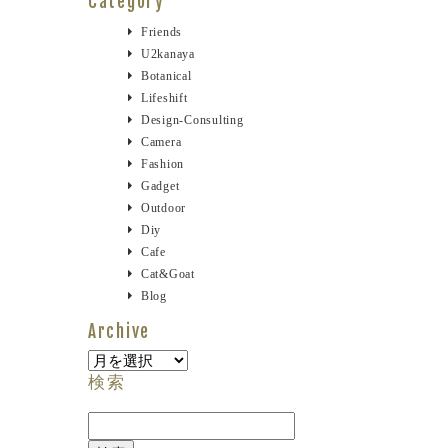
Category
Friends
U2kanaya
Botanical
Lifeshift
Design-Consulting
Camera
Fashion
Gadget
Outdoor
Diy
Cafe
Cat&goat
Blog
Archive
Archive
検索
検
索: